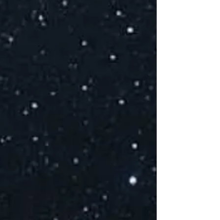
Whisky + Jus
COUT : 1 à 2€