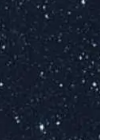
Cocktai
Bourbon + Gin
Epicé, Acidul