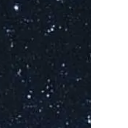
Cocktai
Bière Sans Al
D'ALCOOL : 5 
Kentucky Mo