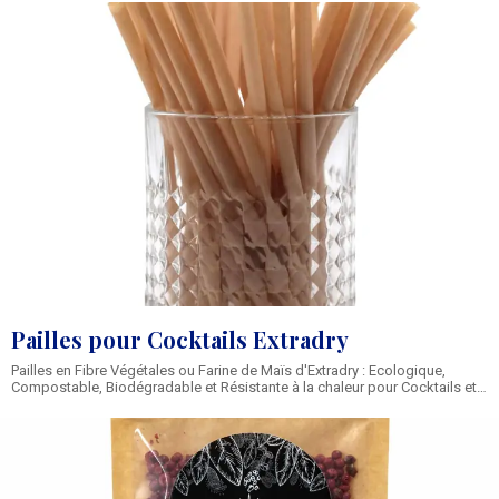
Pamplemousse déshydratés, Ananas déshydratés, Pommes
déshydratées. Nom de la Marque des Fruits Déshydratés pour Cocktails
Pailles pour Cocktails Extradry
Pailles en Fibre Végétales ou Farine de Maïs d'Extradry : Ecologique,
Compostable, Biodégradable et Résistante à la chaleur pour Cocktails et
Mocktails froid ou chaud. Sachet de pailles à partir de 6 euros les 125
pailles. 2 longueurs : 140 et 200 mm. Type de Pailles pour Cocktails
vendues par Extradry