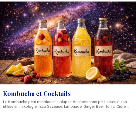
Kombucha et Cocktails
Le Kombucha peut remplacer la plupart des boissons pétillantes qu’on
utilise en mixologie : Eau Gazeuse, Limonade, Ginger Beer, Tonic, Cidre,
Bière, Vin Effervescent… Découvre cette liste de Cocktails à revisiter avec
du Kombucha ! Il apporte ce petit côté thé glacé botanique qui change
tout. Donc dès que tu veux apporter dans une nouvelle recette de Cocktail
une touche fraîche, vive, botanique et sans sucres, le Kombucha coche
toutes les cases. Le Kombucha, c'est quoi ?