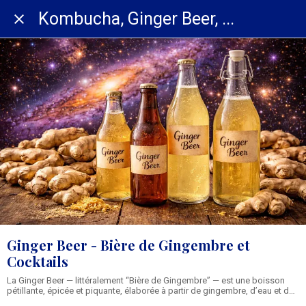
Kombucha, Ginger Beer, ...
Ginger Beer - Bière de Gingembre et
Cocktails
La Ginger Beer — littéralement “Bière de Gingembre” — est une boisson
pétillante, épicée et piquante, élaborée à partir de gingembre, d’eau et de
sucre.