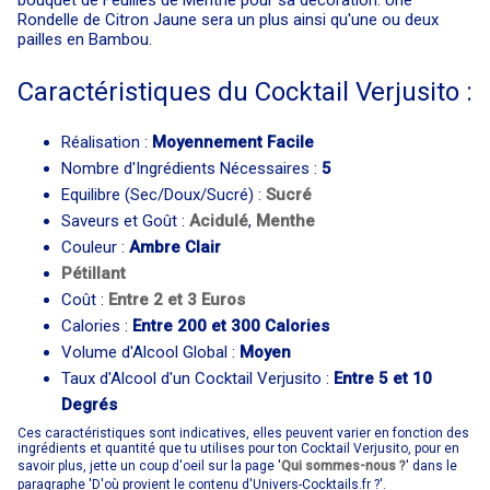
bouquet de Feuilles de Menthe pour sa décoration. Une
Rondelle de Citron Jaune sera un plus ainsi qu'une ou deux
pailles en Bambou.
Caractéristiques du Cocktail Verjusito :
Réalisation :
Moyennement Facile
Nombre d'Ingrédients Nécessaires :
5
Equilibre (Sec/Doux/Sucré) :
Sucré
Saveurs et Goût :
Acidulé
,
Menthe
Couleur :
Ambre Clair
Pétillant
Coût :
Entre 2 et 3 Euros
Calories :
Entre 200 et 300 Calories
Volume d'Alcool Global :
Moyen
Taux d'Alcool d'un Cocktail Verjusito :
Entre 5 et 10
Degrés
Ces caractéristiques sont indicatives, elles peuvent varier en fonction des
ingrédients et quantité que tu utilises pour ton Cocktail Verjusito, pour en
savoir plus, jette un coup d'oeil sur la page '
Qui sommes-nous ?
' dans le
paragraphe 'D'où provient le contenu d'Univers-Cocktails.fr ?'.