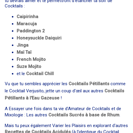
tu devrais aimer et te permettront d'étancher ta soif de
Cocktails :
Caipirinha
Maracuja
Paddington 2
Honeysuckle Daiquiri
Jinga
Maï Taï
French Mojito
Suze Mojito
et le
Cocktail Chill
Vu que tu sembles apprécier les
Cocktails Pétillants
comme
le Cocktail Verjusito, jette un coup d'œil aux autres
Cocktails
Pétillants à l'Eau Gazeuse
!
A Essayer une fois dans ta vie d'Amateur de Cocktails et de
Mixologie : Les autres
Cocktails Sucrés à base de Rhum
.
Mais tu peux également Varier les Plaisirs en explorant d'autres
Recettes de Cocktails Acidulés
(à l'identique du Cocktail