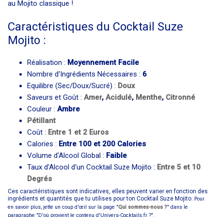
au Mojito classique !
Caractéristiques du Cocktail Suze
Mojito :
Réalisation :
Moyennement Facile
Nombre d'Ingrédients Nécessaires :
6
Equilibre (Sec/Doux/Sucré) :
Doux
Saveurs et Goût :
Amer
,
Acidulé
,
Menthe
,
Citronné
Couleur :
Ambre
Pétillant
Coût :
Entre 1 et 2 Euros
Calories :
Entre 100 et 200 Calories
Volume d'Alcool Global :
Faible
Taux d'Alcool d'un Cocktail Suze Mojito :
Entre 5 et 10
Degrés
Ces caractéristiques sont indicatives, elles peuvent varier en fonction des
ingrédients et quantités que tu utilises pour ton Cocktail Suze Mojito.
Pour
en savoir plus, jette un coup d'œil sur la page "
Qui sommes-nous ?
" dans le
paragraphe "D'où provient le contenu d'Univers-Cocktails.fr ?".