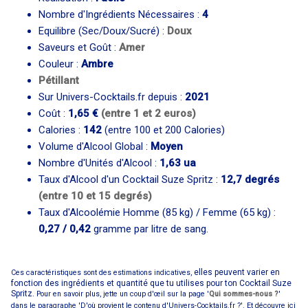
Nombre d'Ingrédients Nécessaires :
4
Equilibre (Sec/Doux/Sucré) :
Doux
Saveurs et Goût :
Amer
Couleur :
Ambre
Pétillant
Sur Univers-Cocktails.fr depuis :
2021
Coût :
1,65 €
(entre 1 et 2 euros)
Calories :
142
(entre 100 et 200 Calories)
Volume d'Alcool Global :
Moyen
Nombre d'Unités d'Alcool :
1,63 ua
Taux d'Alcool d'un Cocktail Suze Spritz :
12,7 degrés
(entre 10 et 15 degrés)
Taux d'Alcoolémie Homme (85 kg) / Femme (65 kg) :
0,27 / 0,42
gramme par litre de sang.
elles peuvent varier en
Ces caractéristiques sont des estimations indicatives,
fonction des ingrédients et quantité que tu utilises pour ton Cocktail Suze
Spritz.
Pour en savoir plus, jette un coup d'œil sur la page '
Qui sommes-nous ?
'
dans le paragraphe 'D'où provient le contenu d'Univers-Cocktails.fr ?'. Et découvre ici