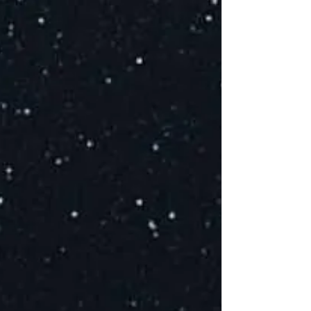
de
V
D
l
S
M