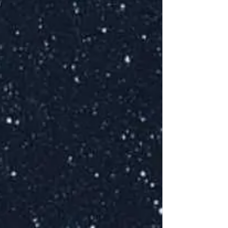
L
S
E
S
m