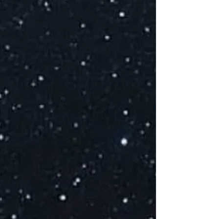
D
M
(
T
S
E
S
I
P
s
E
at
E