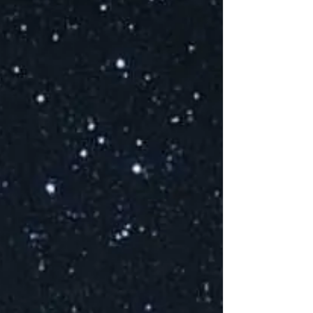
V
T
E
p
C