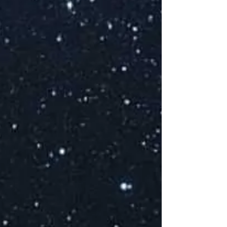
J
d
d
À