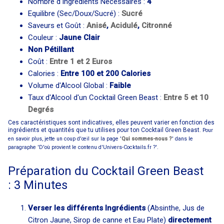
Nombre d'Ingrédients Nécessaires :
4
Equilibre (Sec/Doux/Sucré) :
Sucré
Saveurs et Goût :
Anisé
,
Acidulé
,
Citronné
Couleur :
Jaune Clair
Non Pétillant
Coût :
Entre 1 et 2 Euros
Calories :
Entre 100 et 200 Calories
Volume d'Alcool Global :
Faible
Taux d'Alcool d'un Cocktail Green Beast :
Entre 5 et 10
Degrés
Ces caractéristiques sont indicatives, elles peuvent varier en fonction des
ingrédients et quantités que tu utilises pour ton Cocktail Green Beast.
Pour
en savoir plus, jette un coup d'œil sur la page '
Qui sommes-nous ?
' dans le
paragraphe 'D'où provient le contenu d'Univers-Cocktails.fr ?'.
Préparation du Cocktail Green Beast
: 3 Minutes
Verser les différents Ingrédients
(Absinthe, Jus de
Citron Jaune, Sirop de canne et Eau Plate)
directement