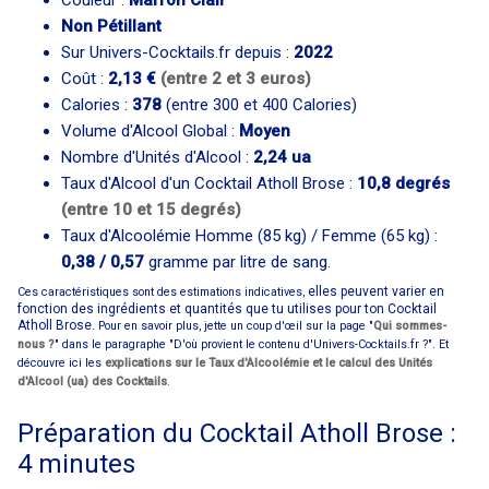
Couleur :
Marron Clair
Non Pétillant
Sur Univers-Cocktails.fr depuis :
2022
Coût :
2,13 €
(entre 2 et 3 euros)
Calories :
378
(entre 300 et 400 Calories)
Volume d'Alcool Global :
Moyen
Nombre d'Unités d'Alcool :
2,24 ua
Taux d'Alcool d'un Cocktail Atholl Brose :
10,8 degrés
(entre 10 et 15 degrés)
Taux d'Alcoolémie Homme (85 kg) / Femme (65 kg) :
0,38 / 0,57
gramme par litre de sang.
elles peuvent varier en
Ces caractéristiques sont des estimations indicatives,
fonction des ingrédients et quantités que tu utilises pour ton Cocktail
Atholl Brose.
Pour en savoir plus, jette un coup d'œil sur la page "
Qui sommes-
nous ?
" dans le paragraphe "D'où provient le contenu d'Univers-Cocktails.fr ?". Et
découvre ici les
explications sur le Taux d'Alcoolémie et le calcul des Unités
d'Alcool (ua) des Cocktails
.
Préparation du Cocktail Atholl Brose :
4 minutes