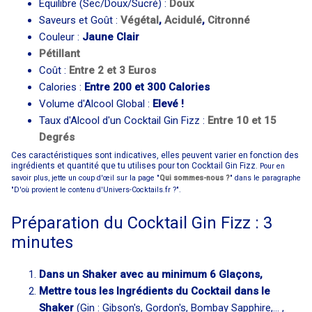
Equilibre (Sec/Doux/Sucré) :
Doux
Saveurs et Goût :
Végétal
,
Acidulé
,
Citronné
Couleur :
Jaune Clair
Pétillant
Coût :
Entre 2 et 3 Euros
Calories :
Entre 200 et 300 Calories
Volume d'Alcool Global :
Elevé !
Taux d'Alcool d'un Cocktail Gin Fizz :
Entre 10 et 15
Degrés
Ces caractéristiques sont indicatives, elles peuvent varier en fonction des
ingrédients et quantité que tu utilises pour ton Cocktail Gin Fizz.
Pour en
savoir plus, jette un coup d'œil sur la page "
Qui sommes-nous ?
" dans le paragraphe
"D'où provient le contenu d'Univers-Cocktails.fr ?".
Préparation du Cocktail Gin Fizz : 3
minutes
Dans un Shaker avec au minimum 6 Glaçons,
Mettre tous les Ingrédients du Cocktail dans le
Shaker
(Gin : Gibson's, Gordon's, Bombay Sapphire,... ,