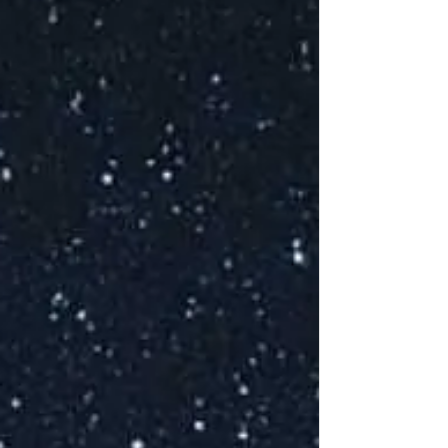
Ce
to
Coc
P