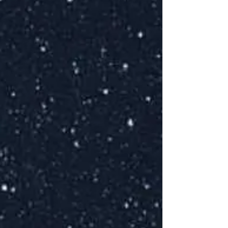
T
E
p
L
G
E
S
m