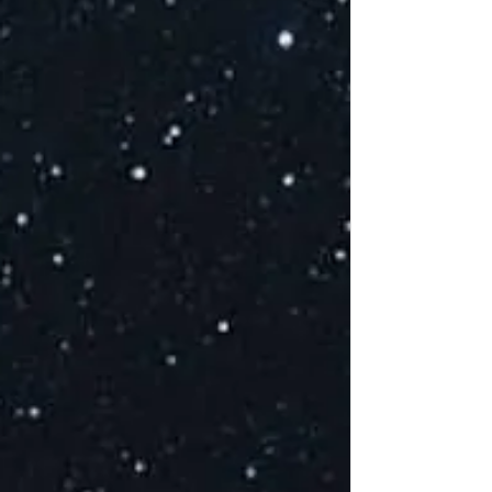
E
c
S
P
s
E
at
E
de
G
D
l