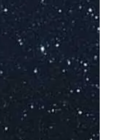
J
d
a