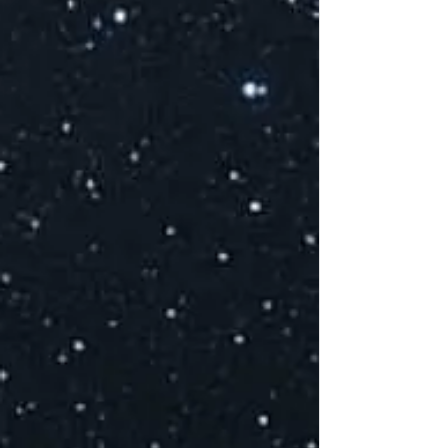
V
d
A
S
M
V
T
S