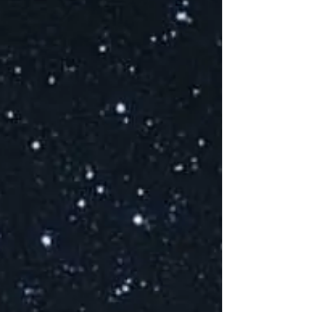
V
D
d
C