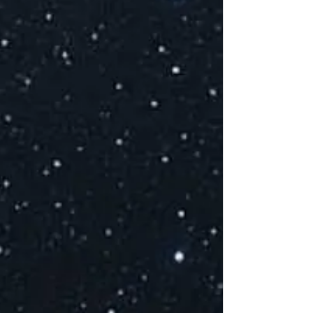
A
S
M
(
E
C
T
S
E
K
S
P
s