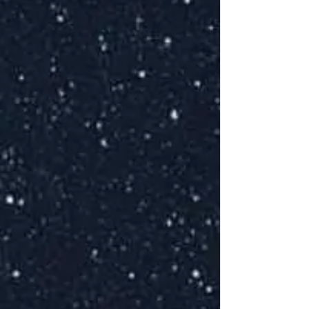
L
K
E
S
m