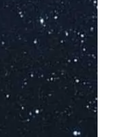
J
d
a