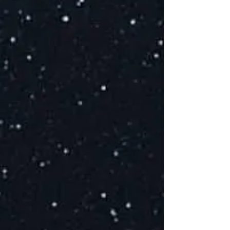
E
at
E
de
P
D
l