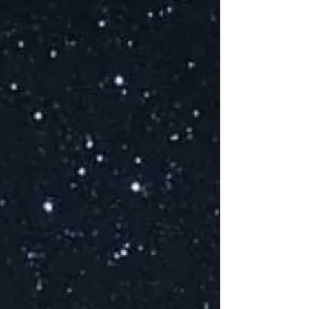
V
T
E
p
D
K
C