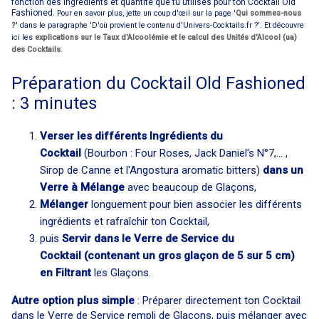
fonction des ingrédients et quantité que tu utilises pour ton Cocktail Old
Fashioned.
Pour en savoir plus, jette un coup d'œil sur la page '
Qui sommes-nous
?
' dans le paragraphe 'D'où provient le contenu d'Univers-Cocktails.fr ?'. Et découvre
ici les
explications sur le Taux d'Alcoolémie et le calcul des Unités d'Alcool (ua)
des Cocktails
.
Préparation du Cocktail Old Fashioned
: 3 minutes
Verser les différents Ingrédients du
Cocktail
(Bourbon : Four Roses, Jack Daniel's N°7,... ,
Sirop de Canne et l'Angostura aromatic bitters)
dans un
Verre à Mélange
avec beaucoup de Glaçons,
Mélanger
longuement pour bien associer les différents
ingrédients et rafraîchir ton Cocktail,
puis
Servir dans le Verre de Service du
Cocktail (contenant un gros glaçon de 5 sur 5 cm)
en Filtrant
les Glaçons.
Autre option plus simple
: Préparer directement ton Cocktail
dans le Verre de Service rempli de Glaçons, puis mélanger avec