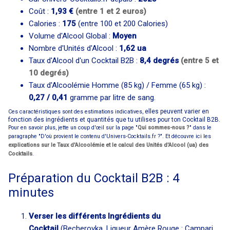
Coût :
1,93 €
(entre 1 et 2 euros)
Calories :
175
(entre 100 et 200 Calories)
Volume d'Alcool Global :
Moyen
Nombre d'Unités d'Alcool :
1,62 ua
Taux d'Alcool d'un Cocktail B2B :
8,4 degrés
(entre 5 et
10 degrés)
Taux d'Alcoolémie Homme (85 kg) / Femme (65 kg) :
0,27 / 0,41
gramme par litre de sang.
elles peuvent varier en
Ces caractéristiques sont des estimations indicatives,
fonction des ingrédients et quantités que tu utilises pour ton Cocktail B2B.
Pour en savoir plus, jette un coup d'œil sur la page "
Qui sommes-nous ?
" dans le
paragraphe "D'où provient le contenu d'Univers-Cocktails.fr ?". Et découvre ici les
explications sur le Taux d'Alcoolémie et le calcul des Unités d'Alcool (ua) des
Cocktails
.
Préparation du Cocktail B2B : 4
minutes
Verser les différents Ingrédients du
Cocktail
(Becherovka, Liqueur Amère Rouge : Campari,