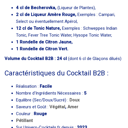
4 cl de Becherovka,
(Liqueur de Plantes),
2 cl de Liqueur Amère Rouge,
Exemples : Campari,
Select ou éventuellement Apérol,
12 cl de Tonic Nature,
Exemples : Schweppes Indian
Tonic, Fever Tree Tonic Water, Hysope Tonic Water,
1 Rondelle de Citron Jaune,
1 Rondelle de Citron Vert.
Volume du Cocktail B2B : 24 cl
(dont 6 cl de Glaçons dilués)
Caractéristiques du Cocktail B2B :
Réalisation :
Facile
Nombre d'Ingrédients Nécessaires :
5
Equilibre (Sec/Doux/Sucré) :
Doux
Saveurs et Goût :
Végétal
,
Amer
Couleur :
Rouge
Pétillant
Sur Univers-Cocktails.fr depuis :
2023