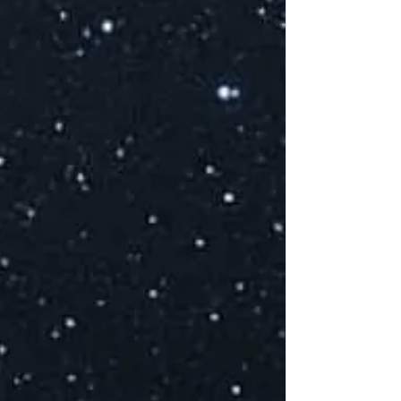
M
(
E
C
to
I
e