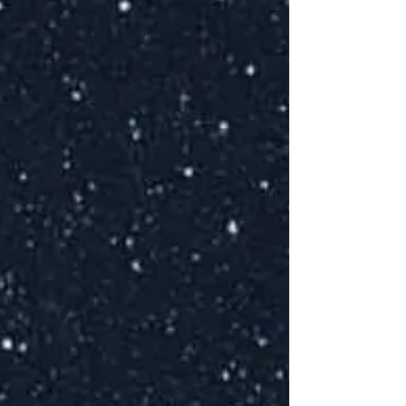
L
M
E
S
l