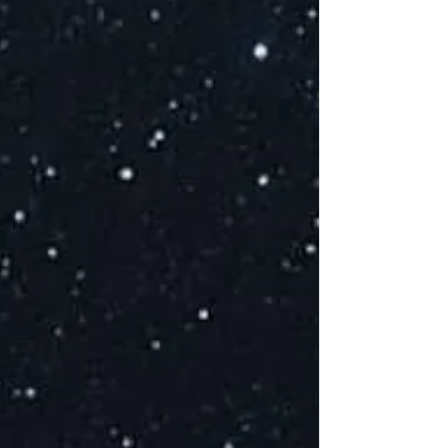
E
S
S
P
s
E
at
E
de
B
D
l