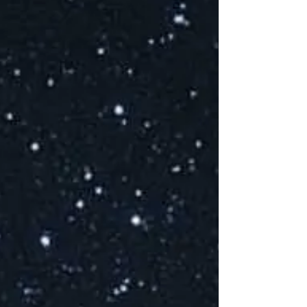
V
T
E
p
D
Co
C