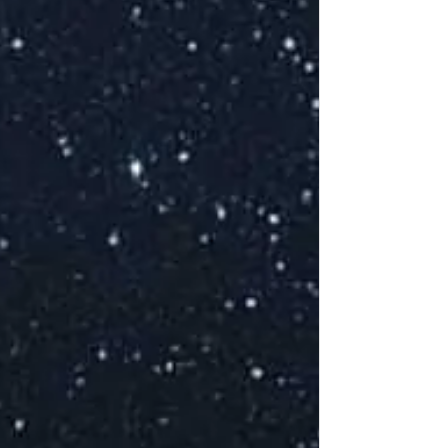
J
d
d