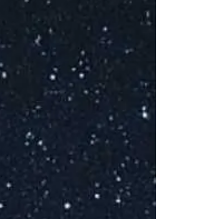
Ces
to
Coc
P