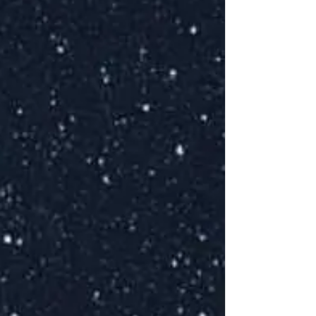
Tu
El
p
L
D
E
S