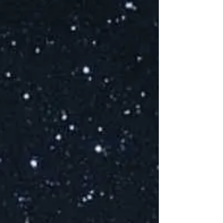
V
D
C
C