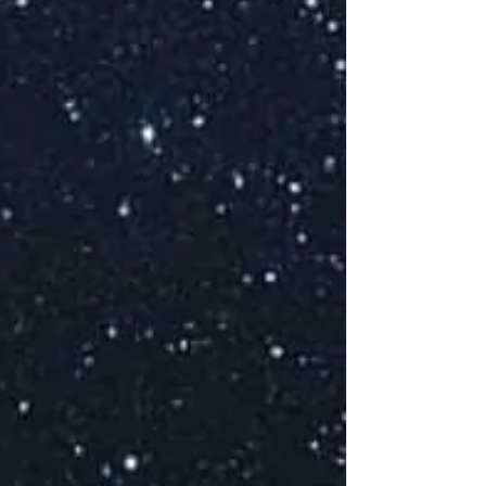
m
J
d
a