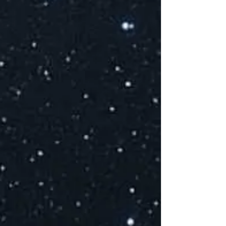
A
D
M
C
E
C
pa
T