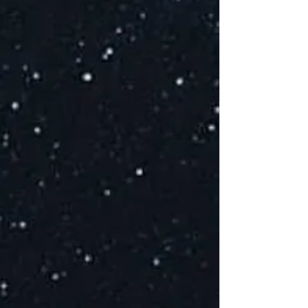
S
E
c
S
P
s
E
at
E
de
R
D
l