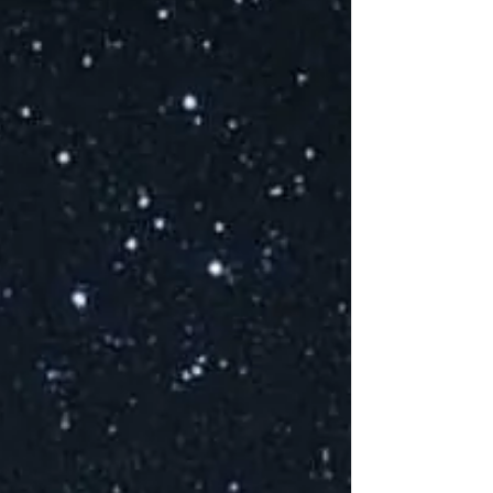
V
D
C
p
C