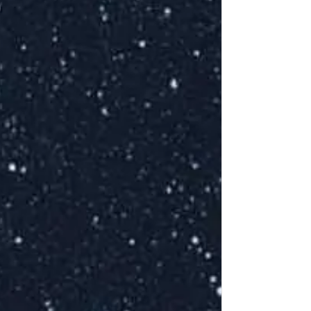
T
E
m
L
T
E
S
c