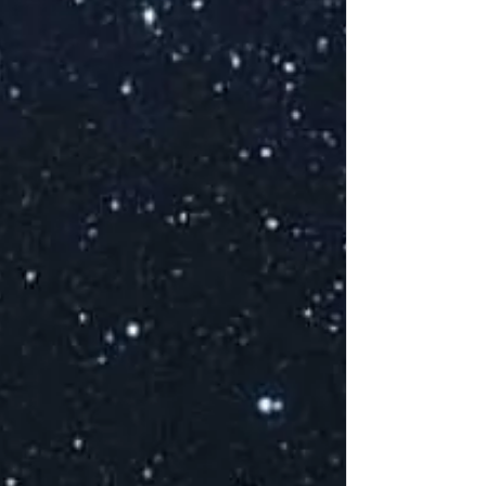
J
d
et
V
d