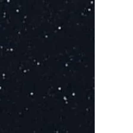
E
de
T
D
l
S