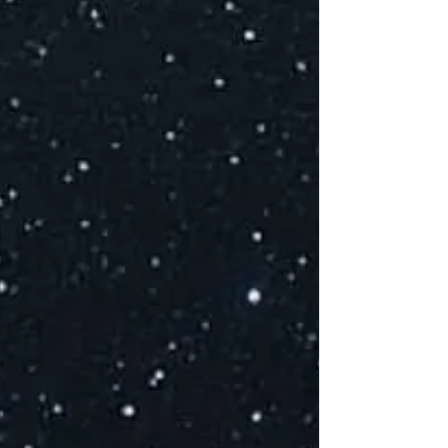
A
D
M
C
T
S
E
c
S
P
s
E
at